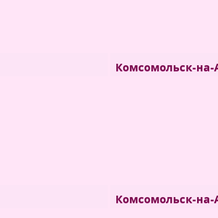
Комсомольск-на-А
Филиал "Центра медици
аходится на ул. Краснореченская,
Комсомольске-на-Амуре
Комсомольск-на-А
18