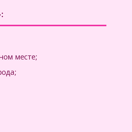
:
инских комиссий" в Комсомольске-
рядом с остановкой общественного
Аэрофлота" (автобусы № 20, 25).
ном месте;
рода;