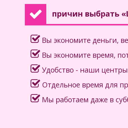
Центр расположен в Железнодорожном
Карла Маркса, 134, ост. «Памятник Па
причин
выбрать «
автобусными маршрутами № 13, 40, 35, 
троллейбусами 1, 4).
Вы экономите деньги, в
Вы экономите время, пот
Удобство - наши центры
Отдельное время для п
Мы работаем даже в суб