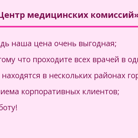
 районе по адресу ул.
ртизанам» (проезд
Центр медицинских комиссий»
Филиал "Центра медиц
47, 60, 80, 82,
на-Амуре. Находится 
транспорта "Агентство 
едь наша цена очень выгодная;
ому что проходите всех врачей в од
 находятся в нескольких районах го
риема корпоративных клиентов;
боту!