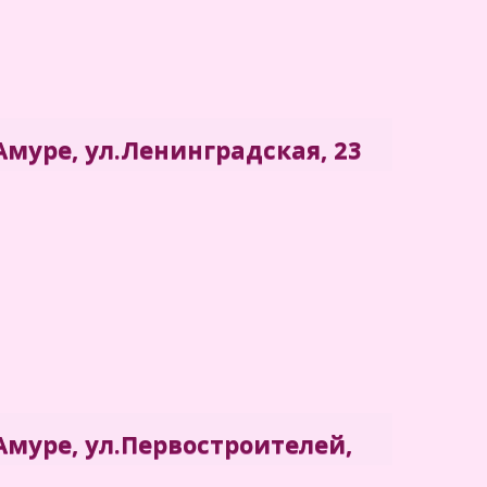
муре, ул.Ленинградская, 23
нских комиссий" (р-н Дземги) в
. Находится на ул.Ленинградской, 23
муре, ул.Первостроителей,