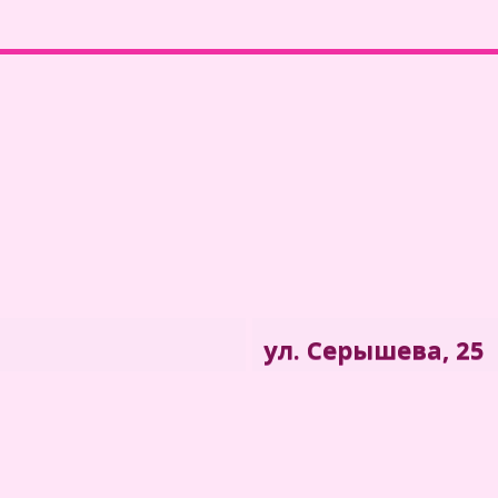
ул. Серышева, 25
" в г. Хабаровск.
Филиал "Центра медици
Находится на ул. Серы