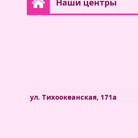
Наши центры
ул. Тихоокеанская, 171а
Филиал "Центра медицинских комиссий
Находится на ул. Тихоокеанская, 171а