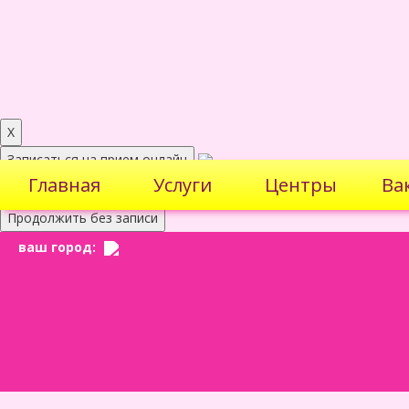
X
Записаться на прием онлайн
Главная
Услуги
Центры
Ва
Имеются противопокозания. Необходима консультация специал
Продолжить без записи
ваш город: